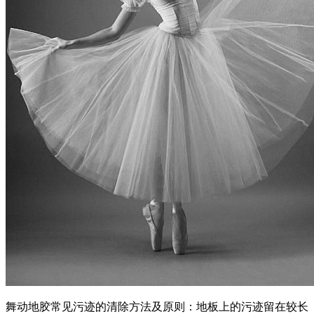
舞动地胶常见污迹的清除方法及原则：地板上的污迹留在较长