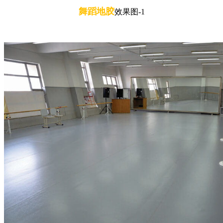
舞蹈地胶
效果图-1