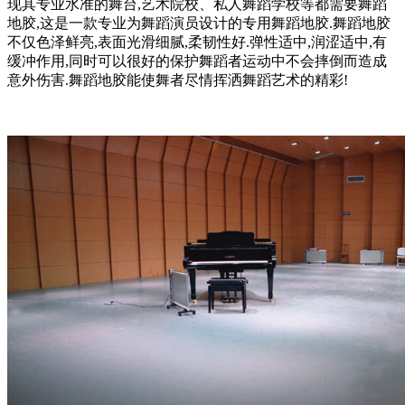
现其专业水准的舞台,艺术院校、私人舞蹈学校等都需要舞蹈
地胶,这是一款专业为舞蹈演员设计的专用舞蹈地胶.舞蹈地胶
不仅色泽鲜亮,表面光滑细腻,柔韧性好.弹性适中,润涩适中,有
缓冲作用,同时可以很好的保护舞蹈者运动中不会摔倒而造成
意外伤害.舞蹈地胶能使舞者尽情挥洒舞蹈艺术的精彩!