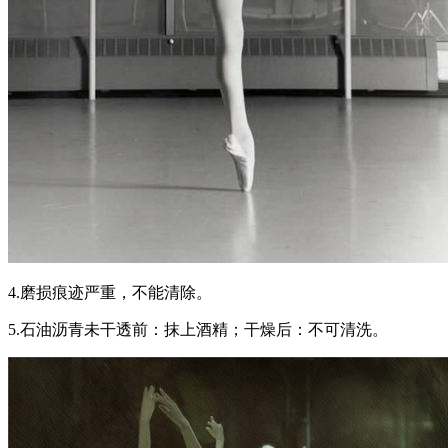
4.磨损痕迹严重，不能清除。
5.石油沥青未干透前：抹上酒精；干燥后：不可清洗。