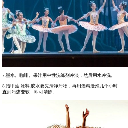
7.墨水。咖啡。果汁用中性洗涤剂冲淡，然后用水冲洗。
8.指甲油.涂料.胶水要先清净污物，再用酒精浸泡几个小时，
直到污迹变软，即可清除。