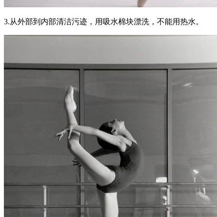
3.从外部到内部清洁污迹，用吸水棉块漂洗，不能用热水。