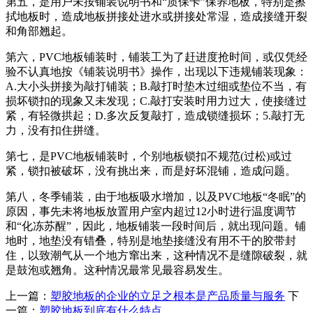
第五，是用户未按铺装说明书和“质保卡”保养地板，特别是擦
拭地板时，造成地板拼接处进水或拼接处常湿，造成接缝开裂
和角部翘起。
第六，PVC地板铺装时，铺装工为了赶进度抢时间，或仅凭经
验不认真地按《铺装说明书》操作，出现以下违规铺装现象：
A.大小头拼接为敲打铺装；B.敲打时垫木过细或垫位不当，有
损坏锁扣的现象又未发现；C.敲打安装时用力过大，使接缝过
紧，有轻微拱起；D.多次反复敲打，造成锁缝损坏；5.敲打无
力，没有扣住拼缝。
第七，是PVC地板铺装时，个别地板锁扣不规范(过松)或过
紧，锁扣被破坏，没有挑出来，而是好坏混铺，造成问题。
第八，冬季铺装，由于地板吸水增加，以及PVC地板“冬眠”的
原因，事先未将地板放置用户室内超过12小时进行温度调节
和“化冻苏醒”，因此，地板铺装一段时间后，就出现问题。铺
地时，地垫没有错叠，特别是地垫接缝没有用不干的胶带封
住，以致潮气从一个地方窜出来，这种情况不是缝隙破裂，就
是鼓泡或翘角。这种情况最常见最容易发生。
上一篇：
塑胶地板的企业的立足之根本是产品质量与服务
下
一篇：
塑胶地板到底有什么特点